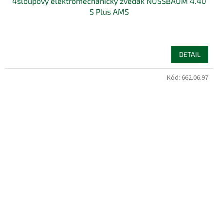
4sloupový elektromechanicky zvedák NUSSBAUM 4.40
S Plus AMS
DETAIL
Kód:
662.06.97