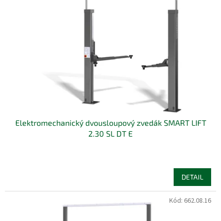
s
u
p
k
r
t
o
ů
d
u
k
t
ů
Elektromechanický dvousloupový zvedák SMART LIFT
2.30 SL DT E
DETAIL
Kód:
662.08.16