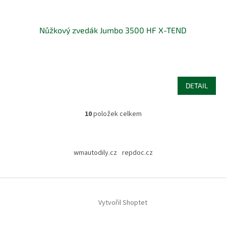
Nůžkový zvedák Jumbo 3500 HF X-TEND
DETAIL
10
položek celkem
O
v
l
Z
á
á
wmautodily.cz
repdoc.cz
d
p
a
a
c
t
í
í
p
Vytvořil Shoptet
r
v
k