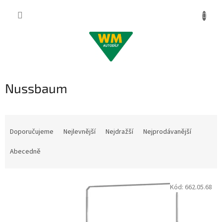
Přejít
na
obsah
Nussbaum
Ř
a
Doporučujeme
Nejlevnější
Nejdražší
Nejprodávanější
z
e
Abecedně
n
í
V
p
Kód:
662.05.68
ý
r
p
o
i
d