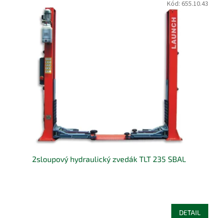
p
Kód:
655.10.43
ý
r
p
o
i
d
s
u
p
k
r
t
o
ů
d
u
k
t
ů
2sloupový hydraulický zvedák TLT 235 SBAL
DETAIL