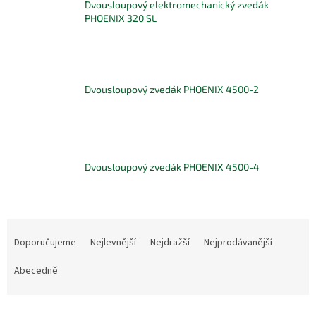
Dvousloupový elektromechanický zvedák
PHOENIX 320 SL
Dvousloupový zvedák PHOENIX 4500-2
Dvousloupový zvedák PHOENIX 4500-4
Ř
a
Doporučujeme
Nejlevnější
Nejdražší
Nejprodávanější
z
e
Abecedně
n
í
V