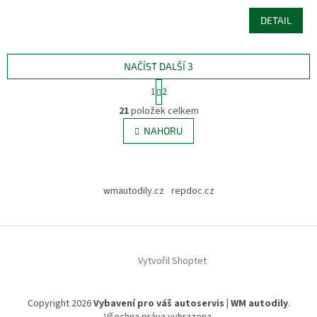
DETAIL
NAČÍST DALŠÍ 3
S
1
2
t
O
r
21
položek celkem
v
á
l
NAHORU
n
á
k
d
o
v
Z
a
á
c
á
wmautodily.cz
repdoc.cz
n
í
p
í
p
a
r
t
v
í
k
Vytvořil Shoptet
y
v
ý
Copyright 2026
Vybavení pro váš autoservis | WM autodily
.
p