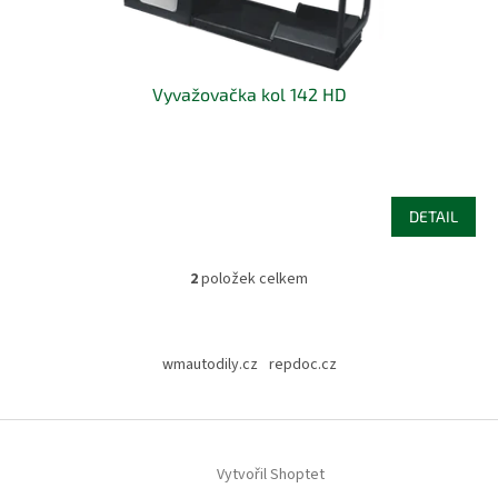
Vyvažovačka kol 142 HD
DETAIL
2
položek celkem
O
v
l
Z
á
á
wmautodily.cz
repdoc.cz
d
p
a
a
c
t
í
í
p
Vytvořil Shoptet
r