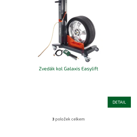
Zvedák kol Galaxis Easylift
DETAIL
3
položek celkem
O
v
l
Z