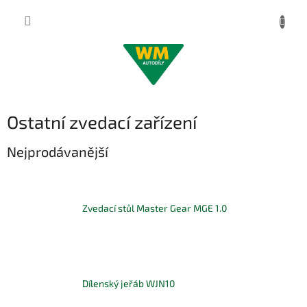
Přejít
na
obsah
Ostatní zvedací zařízení
Nejprodávanější
Zvedací stůl Master Gear MGE 1.0
Dílenský jeřáb WJN10