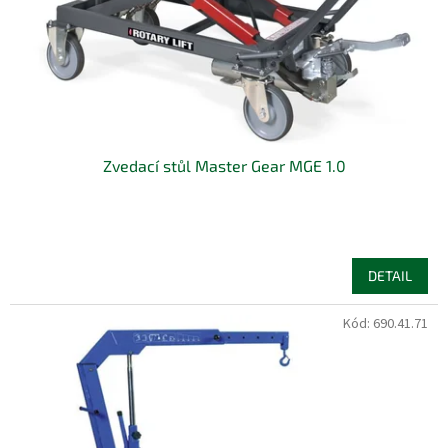
d
u
k
t
ů
Zvedací stůl Master Gear MGE 1.0
DETAIL
Kód:
690.41.71