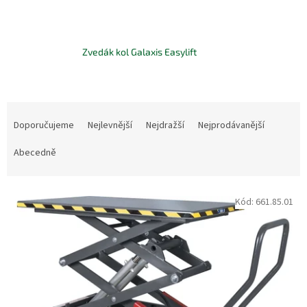
Zvedák kol Galaxis Easylift
Ř
a
Doporučujeme
Nejlevnější
Nejdražší
Nejprodávanější
z
e
Abecedně
n
í
V
p
Kód:
661.85.01
ý
r
p
o
i
d
s
u
p
k
r
t
o
ů