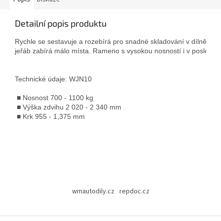
Detailní popis produktu
Rychle se sestavuje a rozebírá pro snadné skladování v dílně. slo
jeřáb zabírá málo místa. Rameno s vysokou nosností i v poslední p
Technické údaje: WJN10
 ■ Nosnost 700 - 1100 kg
 ■ Výška zdvihu 2 020 - 2 340 mm 
 ■ Krk 955 - 1,375 mm
Z
á
wmautodily.cz
repdoc.cz
p
a