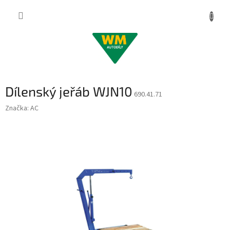
Přejít
na
obsah
Dílenský jeřáb WJN10
690.41.71
Značka:
AC