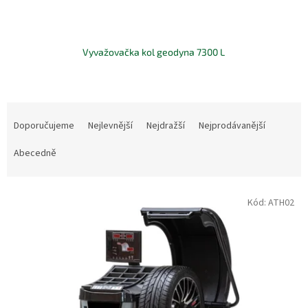
Vyvažovačka kol geodyna 7300 L
Ř
a
Doporučujeme
Nejlevnější
Nejdražší
Nejprodávanější
z
e
Abecedně
n
í
V
p
Kód:
ATH02
ý
r
p
o
i
d
s
u
p
k
r
t
o
ů