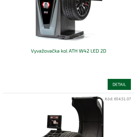
d
u
k
t
ů
Vyvažovačka kol ATH W42 LED 2D
DETAIL
Kód:
654.51.07