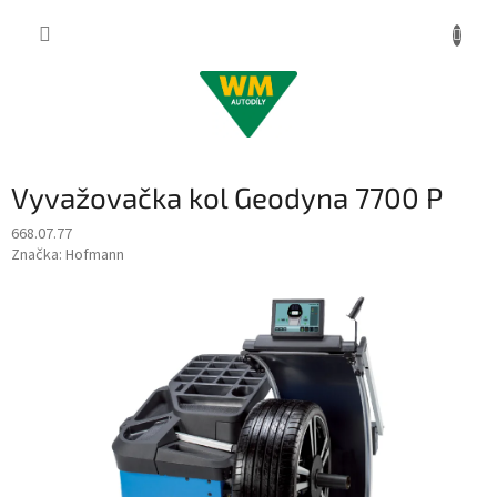
Přejít
na
obsah
Vyvažovačka kol Geodyna 7700 P
668.07.77
Značka:
Hofmann