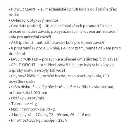
• POWER CLAMP – el. mechanické upnutí kola s ovládáním přes
pedál
• Ovládací dotykový monitor
• Geodata (patent) – 3D aut. snímání všech parametrů kola a
přesné umístění závaží, po vyvažovacím procesu aut. natočení
kola pro umístění závaží
• ASS (patent) – aut. zablokování kola pro lepení závaží
• 8 programů (7 pro ALU kola), PAX program, paměť celkem pro 9
druhů kol
• LASER POINTER – pro rychlé a přesné umístění lepících závaží
• SPLIT WEIGHT – rozdělení závaží tak, aby byly schovány za
paprsky disku a nebyly tak vidět
• Chybová hlášení, poziční brzda, zasouvací kryt kola, LED
osvětlení disku
• Šířka disku 1" – 20", průměr 8" – 30", max. šířka kola 508 mm,
průměr kola 1 050 mm
• Otáčky 200 ot./min.
• Tolerance ±1 g
• Max. hmotnost kola 70 kg
• 3 konusy 42 – 77 mm, 72 – 99 mm, 96 – 116 mm
• Hmotnost 165 kg, napájení 230 V