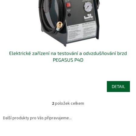
Elektrické zařízení na testování a odvzdušňování brzd
PEGASUS P4D
DETAIL
2
položek celkem
O
v
l
Další produkty pro Vás připravujeme...
á
d
Z
a