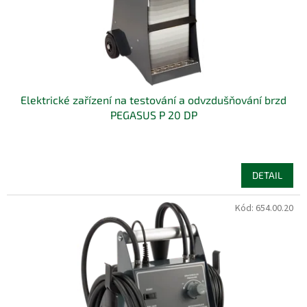
u
k
t
ů
Elektrické zařízení na testování a odvzdušňování brzd
PEGASUS P 20 DP
DETAIL
Kód:
654.00.20