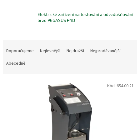
Elektrické zařízení na testování a odvzdušňování
brzd PEGASUS P4D
Ř
a
Doporučujeme
Nejlevnější
Nejdražší
Nejprodávanější
z
e
Abecedně
n
í
V
p
Kód:
654.00.21
ý
r
p
o
i
d
s
u
p
k
r
t
o
ů
d