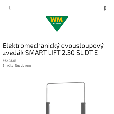
Přejít
na
obsah
Elektromechanický dvousloupový
zvedák SMART LIFT 2.30 SL DT E
662.05.68
Značka:
Nussbaum