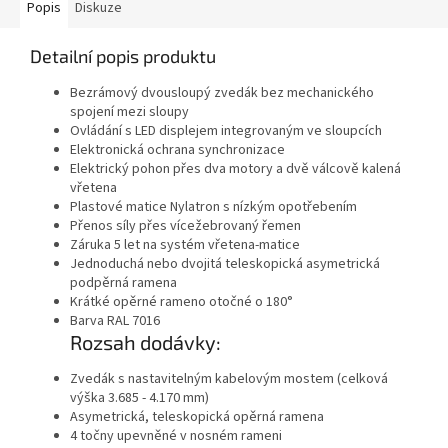
Popis
Diskuze
Detailní popis produktu
Bezrámový dvousloupý zvedák bez mechanického
spojení mezi sloupy
Ovládání s LED displejem integrovaným ve sloupcích
Elektronická ochrana synchronizace
Elektrický pohon přes dva motory a dvě válcově kalená
vřetena
Plastové matice Nylatron s nízkým opotřebením
Přenos síly přes vícežebrovaný řemen
Záruka 5 let na systém vřetena-matice
Jednoduchá nebo dvojitá teleskopická asymetrická
podpěrná ramena
Krátké opěrné rameno otočné o 180°
Barva RAL 7016
Rozsah dodávky:
Zvedák s nastavitelným kabelovým mostem (celková
výška 3.685 - 4.170 mm)
Asymetrická, teleskopická opěrná ramena
4 točny upevněné v nosném rameni