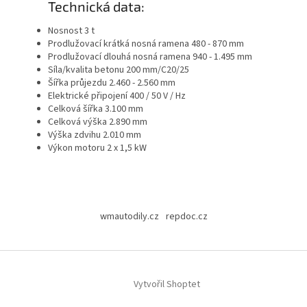
Technická data:
Nosnost 3 t
Prodlužovací krátká nosná ramena 480 - 870 mm
Prodlužovací dlouhá nosná ramena 940 - 1.495 mm
Síla/kvalita betonu 200 mm/C20/25
Šířka průjezdu 2.460 - 2.560 mm
Elektrické připojení 400 / 50 V / Hz
Celková šířka 3.100 mm
Celková výška 2.890 mm
Výška zdvihu 2.010 mm
Výkon motoru 2 x 1,5 kW
Z
á
wmautodily.cz
repdoc.cz
p
a
t
í
Vytvořil Shoptet