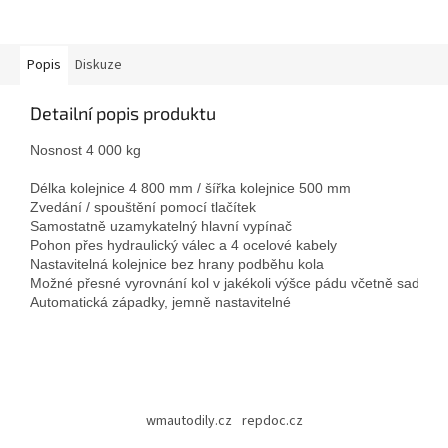
Popis
Diskuze
Detailní popis produktu
Nosnost 4 000 kg
Délka kolejnice 4 800 mm / šířka kolejnice 500 mm

Zvedání / spouštění pomocí tlačítek

Samostatně uzamykatelný hlavní vypínač

Pohon přes hydraulický válec a 4 ocelové kabely

Nastavitelná kolejnice bez hrany podběhu kola

Možné přesné vyrovnání kol v jakékoli výšce pádu včetně sady vyr
Z
á
wmautodily.cz
repdoc.cz
p