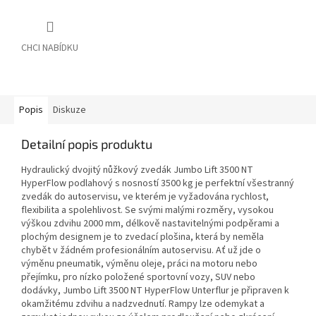
Popis
Diskuze
Detailní popis produktu
Hydraulický dvojitý nůžkový zvedák Jumbo Lift 3500 NT
HyperFlow podlahový s nosností 3500 kg je perfektní všestranný
zvedák do autoservisu, ve kterém je vyžadována rychlost,
flexibilita a spolehlivost. Se svými malými rozměry, vysokou
výškou zdvihu 2000 mm, délkově nastavitelnými podpěrami a
plochým designem je to zvedací plošina, která by neměla
chybět v žádném profesionálním autoservisu. Ať už jde o
výměnu pneumatik, výměnu oleje, práci na motoru nebo
přejímku, pro nízko položené sportovní vozy, SUV nebo
dodávky, Jumbo Lift 3500 NT HyperFlow Unterflur je připraven k
okamžitému zdvihu a nadzvednutí. Rampy lze odemykat a