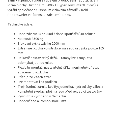
zamykat jednou rukou za účelem prodloužení nebo zkrácení
ložné plochy. Jumbo Lift 3500 NT HyperFlow Unterflur vyvíjí a
vyrábí společnost Nussbaum v hlavním závodě v Kehl-
Bodersweier v Bádensku-Württembersku.
Technické údaje:
Doba zdvihu: 35 sekund / doba spouštění 30 sekund
Nosnost: 3500 kg
Efektivní výška zdvihu 2000 mm
Extrémně plochá konstrukce: nájezdová výška pouze 105
mm
Délkově nastavitelný držák - rampy lze zamykat a
odemykat jednou rukou
Flexibilní montáž: nastavitelná šířka, není nutný přístup
stlačeného vzduchu
Přístup ze všech stran
Lze montovat i na podlahu
Trojnásobná záruka kvality: jednotka, hydraulický válec a
kompletní zvedací plošina jsou před expedicí testovány
Vyvinuto a vyrobeno v Německu
Doporučeno automobilkou BMW