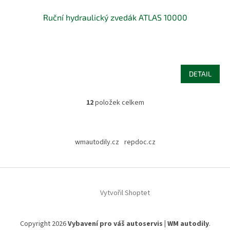
Ruční hydraulický zvedák ATLAS 10000
DETAIL
12
položek celkem
O
v
l
Z
á
á
wmautodily.cz
repdoc.cz
d
p
a
a
c
t
í
í
p
Vytvořil Shoptet
r
v
k
y
Copyright 2026
Vybavení pro váš autoservis | WM autodily
.