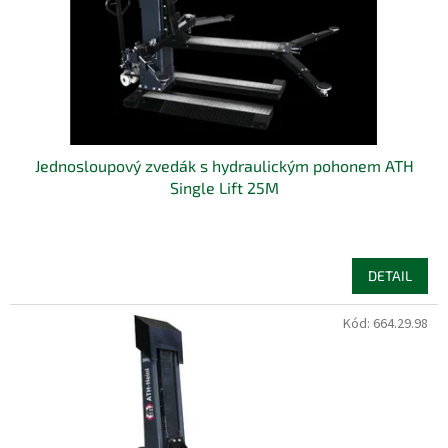
d
u
k
t
ů
Jednosloupový zvedák s hydraulickým pohonem ATH
Single Lift 25M
DETAIL
Kód:
664.29.98