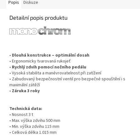
Popis
Diskuze
Detailní popis produktu
•
Dlouhá konstrukce – optimální dosah
•
Ergonomicky tvarovaná rukojeť
•
Rychlý zdvih pomocí nožního pedálu
•
Vysoká stabilita a manévrovatelnost při zatížení
•
Zabudovaný bezpečnostní ventil pro bezpečné spouštění i s
maximální zátěží
•
Záruka 3 roky
Technická data:
•
Nosnost 3 t
•
Max. výška zdvihu 500 mm
•
Min. výška zdvihu 115 mm
•
Celková délka 1.015 mm