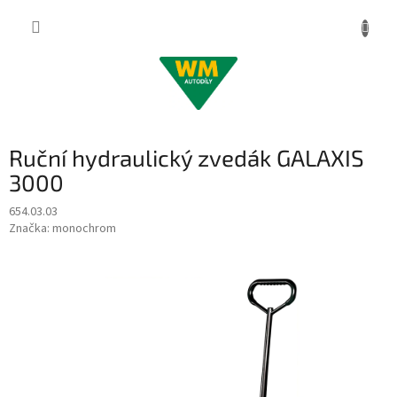
Přejít
na
obsah
Ruční hydraulický zvedák GALAXIS
3000
654.03.03
Značka:
monochrom