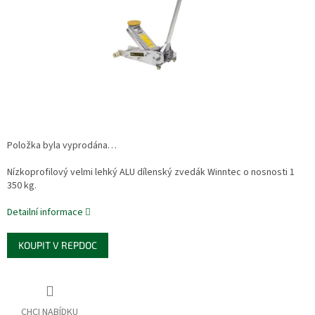
Položka byla vyprodána…
Nízkoprofilový velmi lehký ALU dílenský zvedák Winntec o nosnosti 1
350 kg.
Detailní informace
KOUPIT V REPDOC