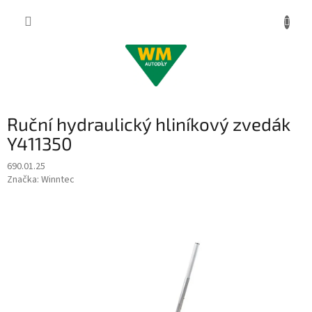
Přejít
na
obsah
Ruční hydraulický hliníkový zvedák
Y411350
690.01.25
Značka:
Winntec