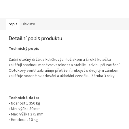
Popis
Diskuze
Detailní popis produktu
Technický popis
Zadní otočný držák s kuličkových ložiskem a široká kolečka
zajišťují snadnou manévrovatelnost a stabilitu zdvihu při zatížení.
Obtokový ventil zabraňuje přetížení, rukojeť s dvojitým zámkem
zajišťuje snadné skladování a ukládání zvedáku. Záruka 3 roky.
Technická data:
• Nosnost 1 350 kg
• Min. výška 80 mm
• Max. výška 375 mm
• Hmotnost 10 kg