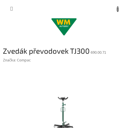
Přejít
na
obsah
Zvedák převodovek TJ300
690.00.71
Značka:
Compac