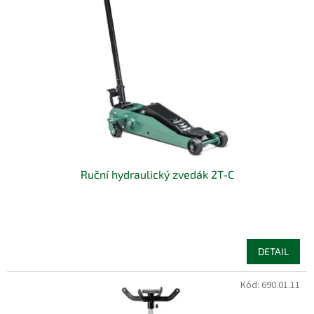
s
u
p
k
r
t
o
ů
d
u
k
t
ů
Ruční hydraulický zvedák 2T-C
DETAIL
Kód:
690.01.11