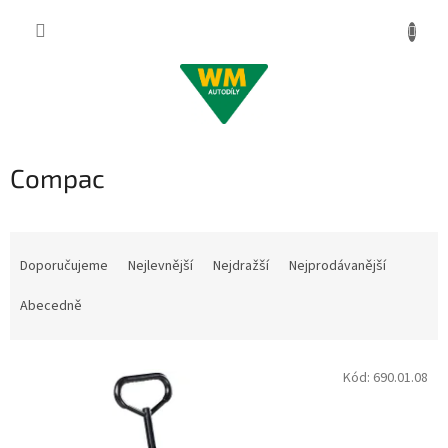
Přejít
na
obsah
Compac
Ř
a
Doporučujeme
Nejlevnější
Nejdražší
Nejprodávanější
z
e
Abecedně
n
í
V
p
Kód:
690.01.08
ý
r
p
o
i
d