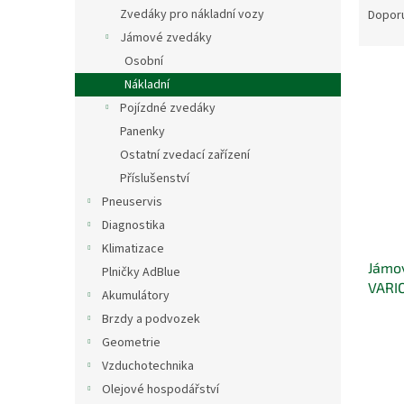
n
a
Zvedáky pro nákladní vozy
Dopor
e
z
Jámové zvedáky
l
e
Osobní
V
n
Nákladní
ý
í
Pojízdné zvedáky
p
p
i
r
Panenky
s
o
Ostatní zvedací zařízení
p
d
Příslušenství
r
u
Pneuservis
o
k
Diagnostika
d
t
Klimatizace
u
ů
Jámo
k
Plničky AdBlue
VARI
t
Akumulátory
ů
Brzdy a podvozek
Geometrie
Vzduchotechnika
Olejové hospodářství