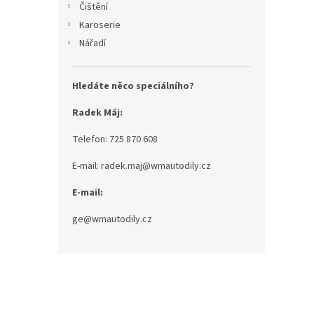
Čištění
Karoserie
Nářadí
Hledáte něco speciálního?
Radek Máj:
Telefon: 725 870 608
E-mail: radek.maj@wmautodily.cz
E-mail:
ge@wmautodily.cz
Z
á
p
a