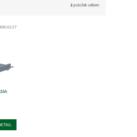
2
položek celkem
690.02.57
edák
DETAIL