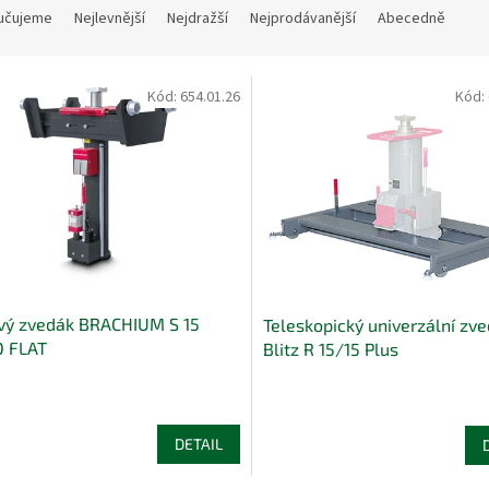
učujeme
Nejlevnější
Nejdražší
Nejprodávanější
Abecedně
Kód:
654.01.26
Kód:
vý zvedák BRACHIUM S 15
Teleskopický univerzální zv
O FLAT
Blitz R 15/15 Plus
DETAIL