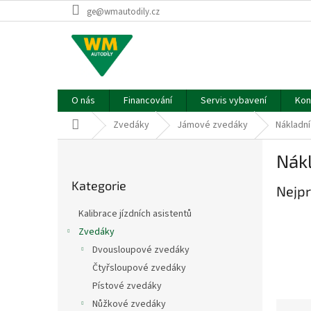
Přejít
ge@wmautodily.cz
na
obsah
O nás
Financování
Servis vybavení
Kon
Domů
Zvedáky
Jámové zvedáky
Nákladní
P
Nák
o
Přeskočit
s
Kategorie
kategorie
Nejpr
t
r
Kalibrace jízdních asistentů
a
Zvedáky
n
Dvousloupové zvedáky
n
í
Čtyřsloupové zvedáky
p
Pístové zvedáky
a
Nůžkové zvedáky
Ř