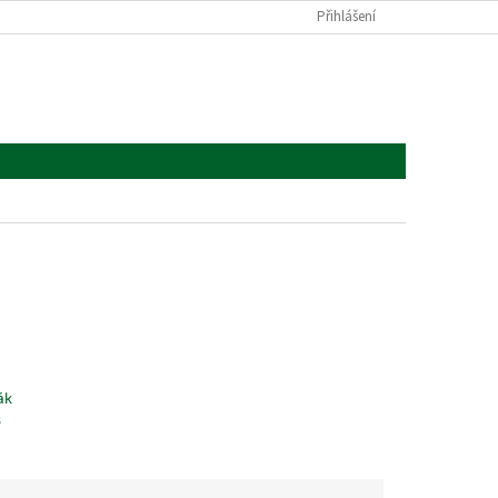
Přihlášení
ák
s