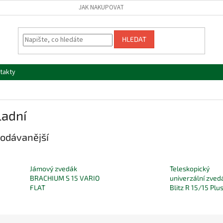
JAK NAKUPOVAT
HLEDAT
takty
ladní
odávanější
Jámový zvedák
Teleskopický
BRACHIUM S 15 VARIO
univerzální zved
FLAT
Blitz R 15/15 Plu