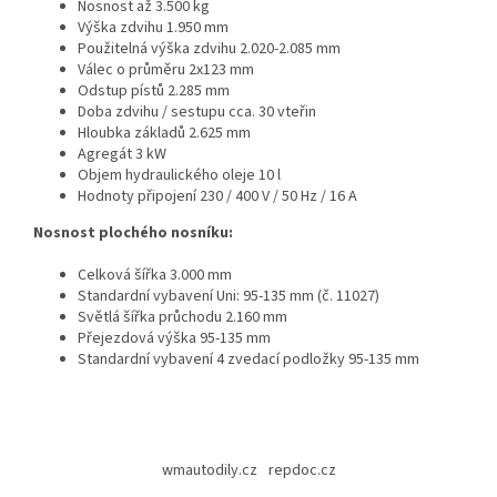
Nosnost až 3.500 kg
Výška zdvihu 1.950 mm
Použitelná výška zdvihu 2.020-2.085 mm
Válec o průměru 2x123 mm
Odstup pístů 2.285 mm
Doba zdvihu / sestupu cca. 30 vteřin
Hloubka základů 2.625 mm
Agregát 3 kW
Objem hydraulického oleje 10 l
Hodnoty připojení 230 / 400 V / 50 Hz / 16 A
Nosnost plochého nosníku:
Celková šířka 3.000 mm
Standardní vybavení Uni: 95-135 mm (č. 11027)
Světlá šířka průchodu 2.160 mm
Přejezdová výška 95-135 mm
Standardní vybavení 4 zvedací podložky 95-135 mm
Z
á
wmautodily.cz
repdoc.cz
p