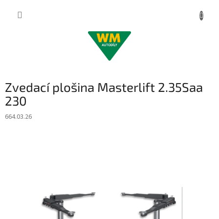
Přejít
na
obsah
Zvedací plošina Masterlift 2.35Saa
230
664.03.26