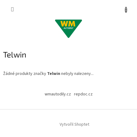
Přejít
na
obsah
Telwin
Žádné produkty značky
Telwin
nebyly nalezeny...
Z
á
wmautodily.cz
repdoc.cz
p
a
t
í
Vytvořil Shoptet