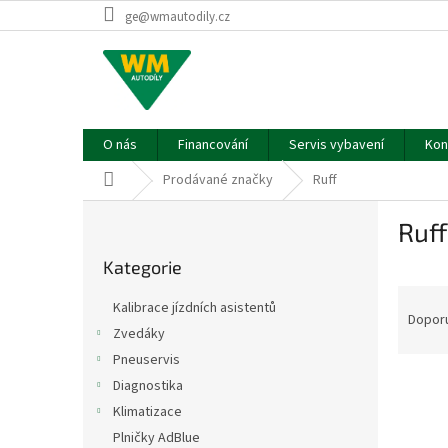
Přejít
ge@wmautodily.cz
na
obsah
O nás
Financování
Servis vybavení
Kon
Domů
Prodávané značky
Ruff
P
Ruff
o
Přeskočit
s
Kategorie
kategorie
t
Ř
r
Kalibrace jízdních asistentů
a
a
Dopor
Zvedáky
z
n
Pneuservis
e
n
V
n
í
Diagnostika
ý
í
p
Klimatizace
p
p
a
Plničky AdBlue