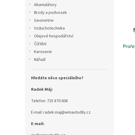
i
r
n
Akumulátory
s
o
e
Brzdy a podvozek
p
d
l
r
u
Geometrie
o
k
Vzduchotechnika
d
t
Olejové hospodářství
u
ů
Čištění
Proř
k
Karoserie
t
ů
Nářadí
Hledáte něco speciálního?
Radek Máj:
Telefon: 725 870 608
E-mail: radek.maj@wmautodily.cz
E-mail: