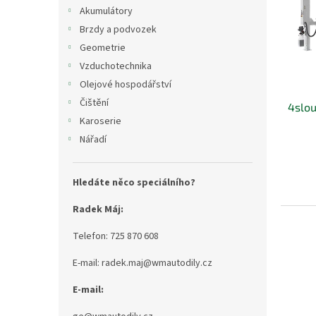
i
r
n
Akumulátory
s
o
e
Brzdy a podvozek
p
d
l
r
u
Geometrie
o
k
Vzduchotechnika
d
t
Olejové hospodářství
u
ů
Čištění
4slo
k
Karoserie
t
ů
Nářadí
Hledáte něco speciálního?
Radek Máj:
Telefon: 725 870 608
E-mail: radek.maj@wmautodily.cz
E-mail: