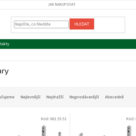
JAK NAKUPOVAT
HLEDAT
takty
ary
učujeme
Nejlevnější
Nejdražší
Nejprodávanější
Abecedně
Kód:
661.55.51
Kód: