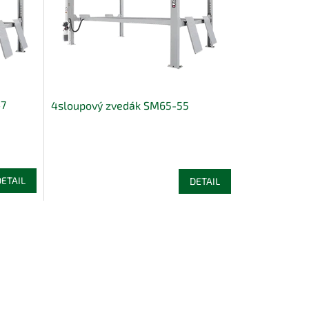
47
4sloupový zvedák SM65-55
DETAIL
DETAIL