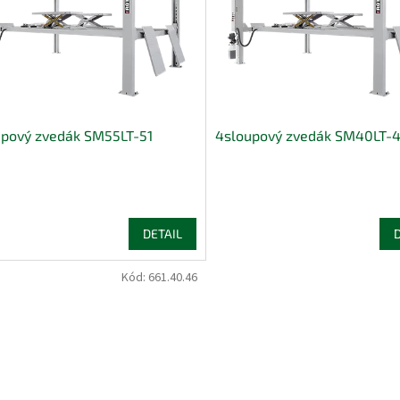
upový zvedák SM55LT-51
4sloupový zvedák SM40LT-
DETAIL
Kód:
661.40.46