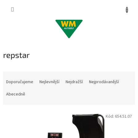
Přejít
na
obsah
repstar
Ř
a
Doporučujeme
Nejlevnější
Nejdražší
Nejprodávanější
z
e
Abecedně
n
í
V
p
Kód:
654.51.07
ý
r
p
o
i
d