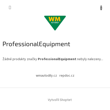
Přejít
na
obsah
ProfessionalEquipment
Žádné produkty značky
ProfessionalEquipment
nebyly nalezeny...
Z
á
wmautodily.cz
repdoc.cz
p
a
t
í
Vytvořil Shoptet