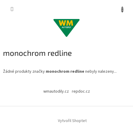
Přejít
na
obsah
monochrom redline
Žádné produkty značky
monochrom redline
nebyly nalezeny...
Z
á
wmautodily.cz
repdoc.cz
p
a
t
í
Vytvořil Shoptet