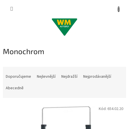
Přejít
na
obsah
Monochrom
Ř
a
Doporučujeme
Nejlevnější
Nejdražší
Nejprodávanější
z
e
Abecedně
n
í
V
p
Kód:
654.02.20
ý
r
p
o
i
d