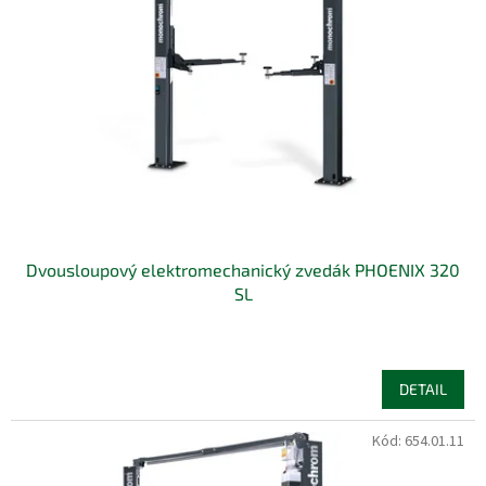
s
u
p
k
r
t
o
ů
d
u
k
t
ů
Dvousloupový elektromechanický zvedák PHOENIX 320
SL
DETAIL
Kód:
654.01.11