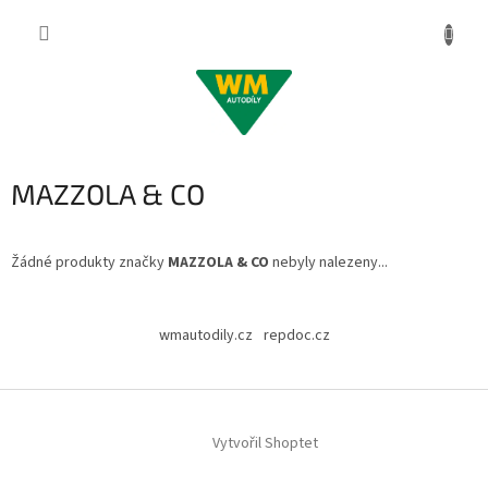
Přejít
na
obsah
MAZZOLA & CO
Žádné produkty značky
MAZZOLA & CO
nebyly nalezeny...
Z
á
wmautodily.cz
repdoc.cz
p
a
t
í
Vytvořil Shoptet