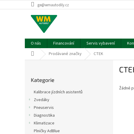
Přejít
ge@wmautodily.cz
na
obsah
O nás
Financování
Servis vybavení
Kon
Domů
Prodávané značky
CTEK
P
CTE
o
Přeskočit
s
Kategorie
kategorie
t
Žádné p
r
Kalibrace jízdních asistentů
a
Zvedáky
n
Pneuservis
n
í
Diagnostika
p
Klimatizace
a
Plničky AdBlue