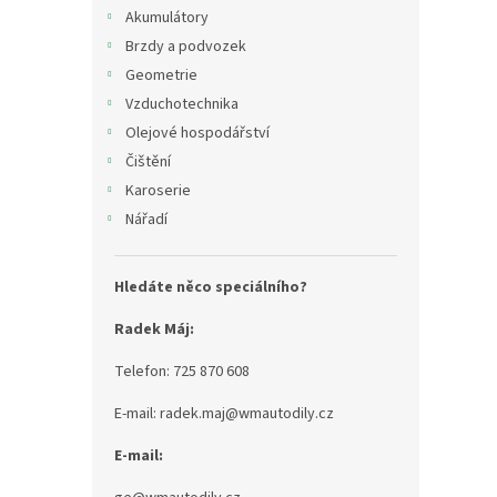
n
Akumulátory
e
Brzdy a podvozek
l
Geometrie
Vzduchotechnika
Olejové hospodářství
Čištění
Karoserie
Nářadí
Hledáte něco speciálního?
Radek Máj:
Telefon: 725 870 608
E-mail: radek.maj@wmautodily.cz
E-mail: