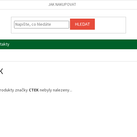
JAK NAKUPOVAT
HLEDAT
takty
K
rodukty značky
CTEK
nebyly nalezeny...