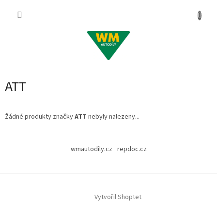
Přejít
na
obsah
ATT
Žádné produkty značky
ATT
nebyly nalezeny...
Z
á
wmautodily.cz
repdoc.cz
p
a
t
í
Vytvořil Shoptet