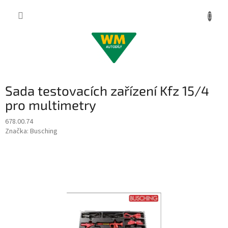
Přejít
na
obsah
Sada testovacích zařízení Kfz 15/4
pro multimetry
678.00.74
Značka:
Busching