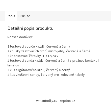
Popis
Diskuze
Detailní popis produktu
Rozsah dodávky:
2 testovací vodiče každý, červený a černý
2 kousky testovacích hrotů micro jehly, červené a černé
2 ks testovací žárovky LED 12/24 V
1 testovací sonda každá, červená a černá s pružnou kontaktní
lamelou
1 kus aligátorového klipu, červený a černý
1 kus zkušební sondy, červený pro izolované kabely
Z
á
wmautodily.cz
repdoc.cz
p
a