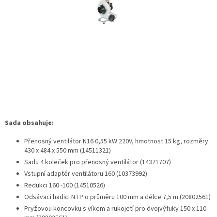
Sada obsahuje:
Přenosný ventilátor N16 0,55 kW 220V, hmotnost 15 kg, rozměry
430 x 484 x 550 mm (14511321)
Sadu 4 koleček pro přenosný ventilátor (14371707)
Vstupní adaptér ventilátoru 160 (10373992)
Redukci 160 -100 (14510526)
Odsávací hadici NTP o průměru 100 mm a délce 7,5 m (20802561)
Pryžovou koncovku s víkem a rukojetí pro dvojvýfuky 150 x 110