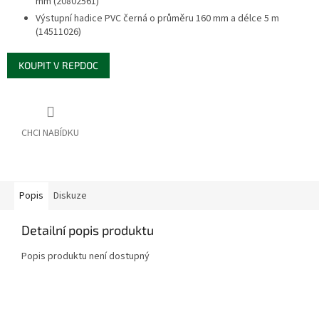
mm (20802561)
Výstupní hadice PVC černá o průměru 160 mm a délce 5 m
(14511026)
KOUPIT V REPDOC
Popis
Diskuze
Detailní popis produktu
Popis produktu není dostupný
Z