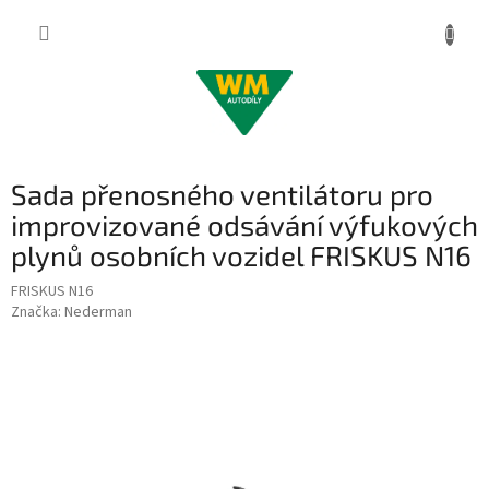
Přejít
na
obsah
Sada přenosného ventilátoru pro
improvizované odsávání výfukových
plynů osobních vozidel FRISKUS N16
FRISKUS N16
Značka:
Nederman