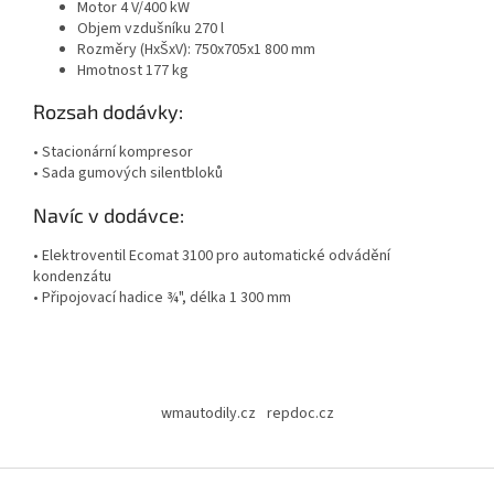
Motor 4 V/400 kW
Objem vzdušníku 270 l
Rozměry (HxŠxV): 750x705x1 800 mm
Hmotnost 177 kg
Rozsah dodávky:
• Stacionární kompresor
• Sada gumových silentbloků
Navíc v dodávce:
• Elektroventil Ecomat 3100 pro automatické odvádění
kondenzátu
• Připojovací hadice ¾", délka 1 300 mm
Z
á
wmautodily.cz
repdoc.cz
p
a
t