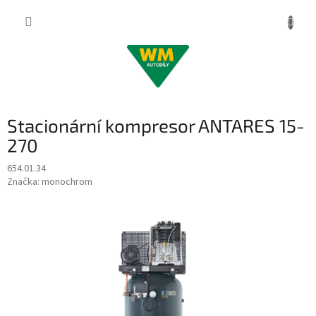
Přejít
na
obsah
Stacionární kompresor ANTARES 15-
270
654.01.34
Značka:
monochrom