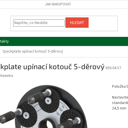
JAK NAKUPOVAT
HLEDAT
takty
Quickplate upínací kotouč 5-děrový
kplate upínací kotouč 5-děrový
656.04.57
Haweka
Položka 
Nastavite
standardn
24,5 mm