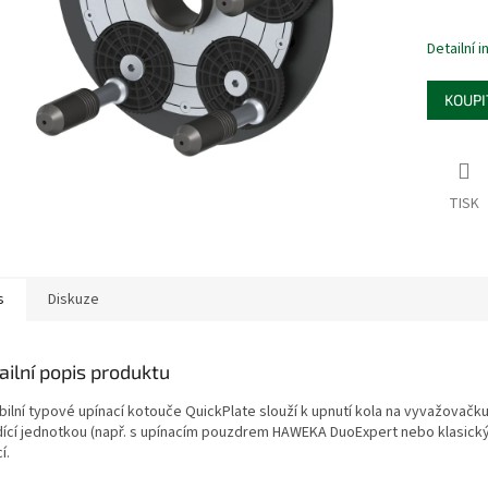
Detailní 
KOUPI
TISK
s
Diskuze
ailní popis produktu
bilní typové upínací kotouče QuickPlate slouží k upnutí kola na vyvažovačku
dící jednotkou (např. s upínacím pouzdrem HAWEKA DuoExpert nebo klasický
í.