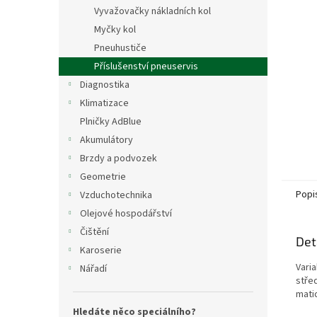
n
Vyvažovačky nákladních kol
e
Myčky kol
l
Pneuhustiče
Příslušenství pneuservis
Diagnostika
Klimatizace
Plničky AdBlue
Akumulátory
Brzdy a podvozek
Geometrie
Popi
Vzduchotechnika
Olejové hospodářství
Čištění
Det
Karoserie
Varia
Nářadí
stře
matic
Hledáte něco speciálního?