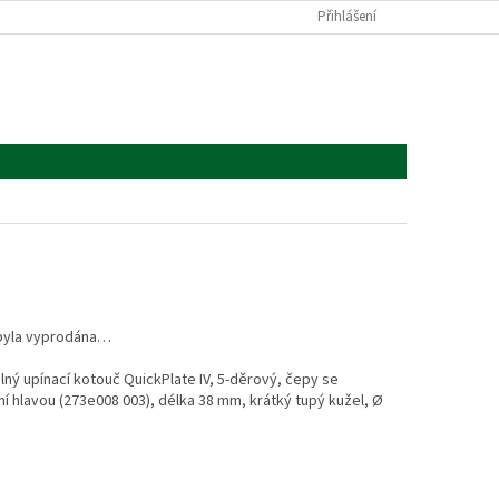
Přihlášení
byla vyprodána…
lný upínací kotouč QuickPlate IV, 5-děrový, čepy se
í hlavou (273e008 003), délka 38 mm, krátký tupý kužel, Ø