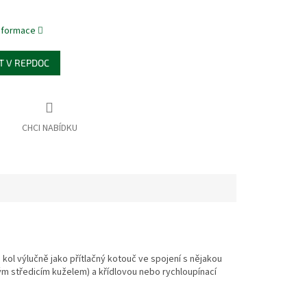
informace
T V REPDOC
 kol výlučně jako přítlačný kotouč ve spojení s nějakou
m středicím kuželem) a křídlovou nebo rychloupínací