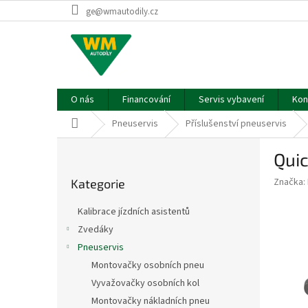
Přejít
ge@wmautodily.cz
na
obsah
O nás
Financování
Servis vybavení
Kon
Domů
Pneuservis
Příslušenství pneuservis
P
Quic
o
Přeskočit
s
Značka:
Kategorie
kategorie
t
r
Kalibrace jízdních asistentů
a
Zvedáky
n
Pneuservis
n
í
Montovačky osobních pneu
p
Vyvažovačky osobních kol
a
Montovačky nákladních pneu