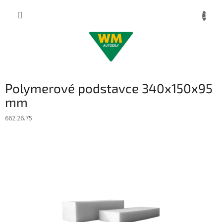
Přejít
na
obsah
Polymerové podstavce 340x150x95
mm
662.26.75