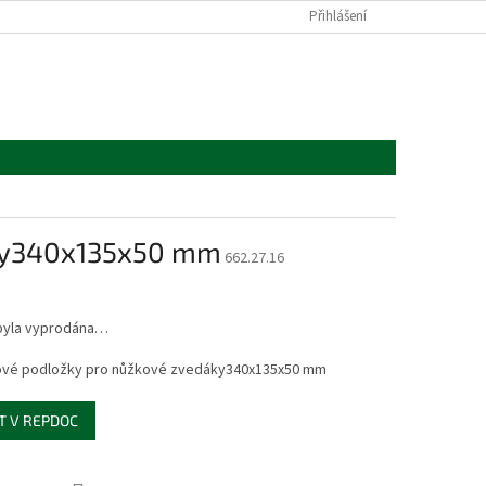
Přihlášení
áky340x135x50 mm
662.27.16
byla vyprodána…
vé ​​podložky pro nůžkové zvedáky340x135x50 mm
T V REPDOC