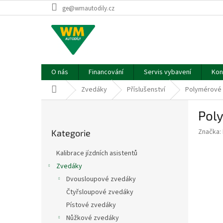
Přejít
ge@wmautodily.cz
na
obsah
O nás
Financování
Servis vybavení
Kon
Domů
Zvedáky
Příslušenství
Polymérové 
P
Pol
o
Přeskočit
s
Značka:
Kategorie
kategorie
t
r
Kalibrace jízdních asistentů
a
Zvedáky
n
Dvousloupové zvedáky
n
í
Čtyřsloupové zvedáky
p
Pístové zvedáky
a
Nůžkové zvedáky