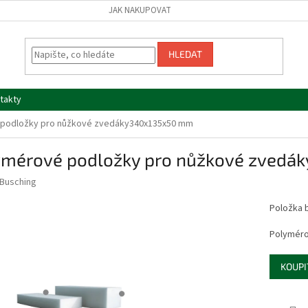
JAK NAKUPOVAT
HLEDAT
takty
​​podložky pro nůžkové zvedáky340x135x50 mm
ymérové ​​podložky pro nůžkové zved
Busching
Položka 
Polyméro
KOUPI