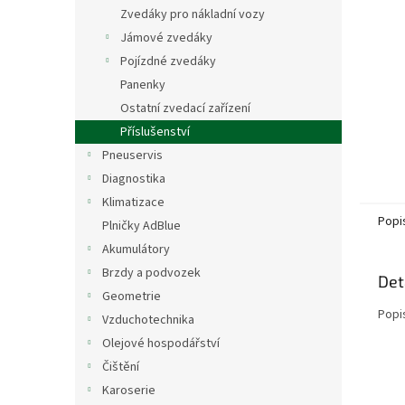
n
Zvedáky pro nákladní vozy
e
Jámové zvedáky
l
Pojízdné zvedáky
Panenky
Ostatní zvedací zařízení
Příslušenství
Pneuservis
Diagnostika
Klimatizace
Popi
Plničky AdBlue
Akumulátory
Brzdy a podvozek
Det
Geometrie
Popi
Vzduchotechnika
Olejové hospodářství
Čištění
Karoserie