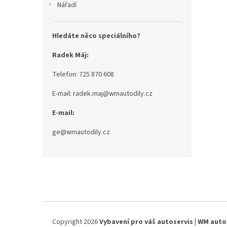
Nářadí
Hledáte něco speciálního?
Radek Máj:
Telefon: 725 870 608
E-mail: radek.maj@wmautodily.cz
E-mail:
ge@wmautodily.cz
Z
á
p
a
t
í
Copyright 2026
Vybavení pro váš autoservis | WM auto