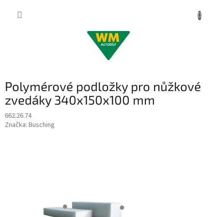
Přejít
na
obsah
Polymérové ​​podložky pro nůžkové
zvedáky 340x150x100 mm
662.26.74
Značka:
Busching