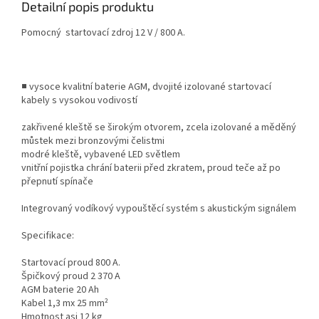
Detailní popis produktu
Pomocný startovací zdroj 12 V / 800 A.
■ vysoce kvalitní baterie AGM, dvojité izolované startovací
kabely s vysokou vodivostí
zakřivené kleště se širokým otvorem, zcela izolované a měděný
můstek mezi bronzovými čelistmi
modré kleště, vybavené LED světlem
vnitřní pojistka chrání baterii před zkratem, proud teče až po
přepnutí spínače
Integrovaný vodíkový vypouštěcí systém s akustickým signálem
Specifikace:
Startovací proud 800 A.
Špičkový proud 2 370 A
AGM baterie 20 Ah
Kabel 1,3 mx 25 mm²
Hmotnost asi 12 kg