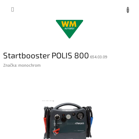
Přejít
na
obsah
Startbooster POLIS 800
654.03.09
Značka:
monochrom