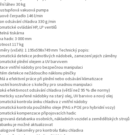
třní láhev 30 kg
oustupňová vakuová pumpa
kuové čerpadlo 146 l/min
kon odsávání chladiva 330 g/min
omatické ovládání HP, LP ventilů
itelná tiskárna
lka hadic 3 000 mm
otnost 117 kg
změry (vxšxh): 1 195x598x749 mm Technický popis:
tomatická detekce jednotlivých nádobek, zamezení jejich záměny
tomatické plnění olejem a UV barvivem
etace vnitřní nádoby pro bezpečnou manipulaci
stém detekce nežádoucího náklonu plničky
hlá a efektivní práce při plnění nebo odsávání klimatizace
bustní konstrukce s kolečky pro snadnou manipulaci
soká efektivnost odsávání chladiva (větší než 95 % dle normy)
rmeticky uzavřené nádobky na starý olej, UV barvivo a nový olej
omatická kontrola úniku chladiva z vnitřní nádoby
tomatická kontrola použitého oleje (PAG x POE pro hybridní vozy)
tomatická kompenzace připojovacích hadic
tegrovaná databanka osobních, nákladních vozidel a zemědělských strojů
tabanku je možné aktualizovat
nalogové tlakoměry pro kontrolu tlaku chladiva