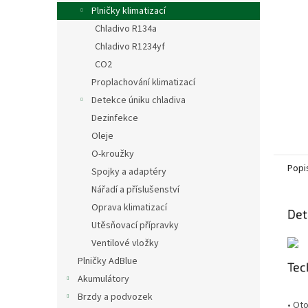
n
Plničky klimatizací
e
Chladivo R134a
l
Chladivo R1234yf
CO2
Proplachování klimatizací
Detekce úniku chladiva
Dezinfekce
Oleje
O-kroužky
Popi
Spojky a adaptéry
Nářadí a příslušenství
Oprava klimatizací
Det
Utěsňovací přípravky
Ventilové vložky
Plničky AdBlue
Tec
Akumulátory
Brzdy a podvozek
• Ot