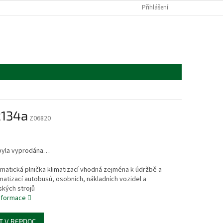
Přihlášení
R134a
Z06820
byla vyprodána…
matická plnička klimatizací vhodná zejména k údržbě a
imatizací autobusů, osobních, nákladních vozidel a
kých strojů
informace
T V REPDOC