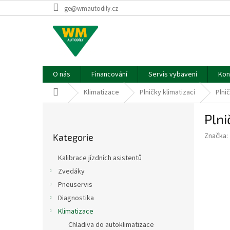
Přejít
ge@wmautodily.cz
na
obsah
O nás
Financování
Servis vybavení
Kon
Domů
Klimatizace
Plničky klimatizací
Plni
P
Plni
o
Přeskočit
s
Značka:
Kategorie
kategorie
t
r
Kalibrace jízdních asistentů
a
Zvedáky
n
Pneuservis
n
í
Diagnostika
p
Klimatizace
a
Chladiva do autoklimatizace