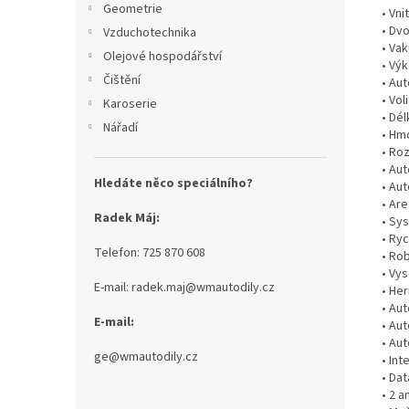
Geometrie
• Vni
• Dv
Vzduchotechnika
• Va
Olejové hospodářství
• Vý
Čištění
• Aut
• Vol
Karoserie
• Dé
Nářadí
• Hm
• Ro
• Au
Hledáte něco speciálního?
• Au
• Ar
Radek Máj:
• Sy
• Ryc
Telefon: 725 870 608
• Ro
• Vy
E-mail: radek.maj@wmautodily.cz
• He
• Aut
E-mail:
• Au
• Au
ge@wmautodily.cz
• In
• Da
• 2 a