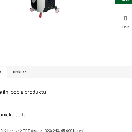
TISK
s
Diskuze
ailní popis produktu
hnická data:
očný barevný TFT displej (320x240, 65 000 barev)