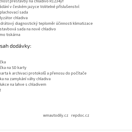
žnost přestavby na chladivo R1234yf
ádání v českém jazyce Volitelné příslušenství:
oplachovací sada
lyzátor chladiva
zdrátový diagnostický teploměr účinnosti klimatizace
estavbová sada na nové chladivo
rmo tiskárna
sah dodávky:
ička
čka na SD karty
karta k archivaci protokolů a přenosu do počítače
čka na zamykání váhy chladiva
dukce na lahve s chladivem
t
wmautodily.cz
repdoc.cz