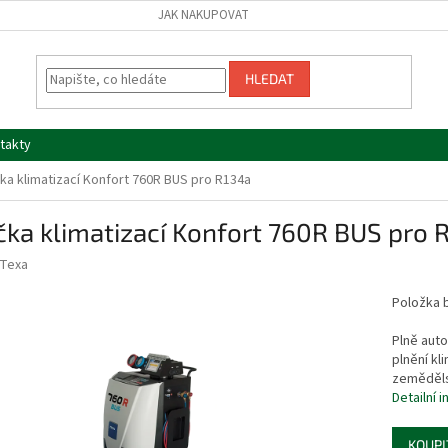
JAK NAKUPOVAT
HLEDAT
takty
čka klimatizací Konfort 760R BUS pro R134a
čka klimatizací Konfort 760R BUS pro 
Texa
Položka 
Plně auto
plnění kl
zeměděls
Detailní 
KOUPI