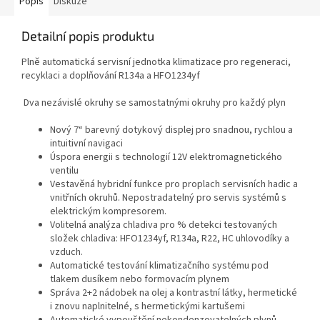
Popis
Diskuze
Detailní popis produktu
Plně automatická servisní jednotka klimatizace pro regeneraci,
recyklaci a doplňování R134a a HFO1234yf
Dva nezávislé okruhy se samostatnými okruhy pro každý plyn
Nový 7“ barevný dotykový displej pro snadnou, rychlou a
intuitivní navigaci
Úspora energii s technologií 12V elektromagnetického
ventilu
Vestavěná hybridní funkce pro proplach servisních hadic a
vnitřních okruhů. Nepostradatelný pro servis systémů s
elektrickým kompresorem.
Volitelná analýza chladiva pro % detekci testovaných
složek chladiva: HFO1234yf, R134a, R22, HC uhlovodíky a
vzduch.
Automatické testování klimatizačního systému pod
tlakem dusíkem nebo formovacím plynem
Správa 2+2 nádobek na olej a kontrastní látky, hermetické
i znovu naplnitelné, s hermetickými kartušemi