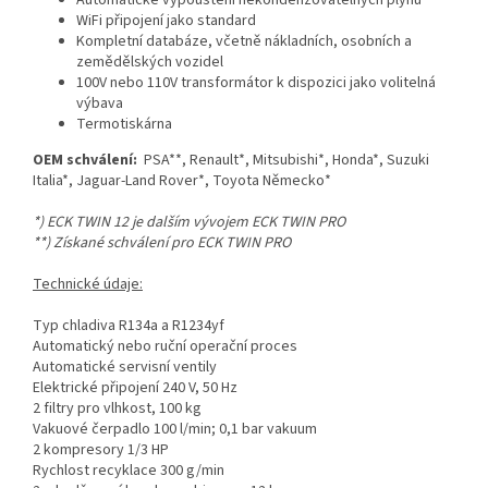
Automatické vypouštění nekondenzovatelných plynů
WiFi připojení jako standard
Kompletní databáze, včetně nákladních, osobních a
zemědělských vozidel
100V nebo 110V transformátor k dispozici jako volitelná
výbava
Termotiskárna
OEM schválení:
PSA**, Renault*, Mitsubishi*, Honda*, Suzuki
Italia*, Jaguar-Land Rover*, Toyota Německo*
*) ECK TWIN 12 je dalším vývojem ECK TWIN PRO
**) Získané schválení pro ECK TWIN PRO
Technické údaje:
Typ chladiva R134a a R1234yf
Automatický nebo ruční operační proces
Automatické servisní ventily
Elektrické připojení 240 V, 50 Hz
2 filtry pro vlhkost, 100 kg
Vakuové čerpadlo 100 l/min; 0,1 bar vakuum
2 kompresory 1/3 HP
Rychlost recyklace 300 g/min