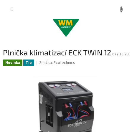
Přejít
na
obsah
Plnička klimatizací ECK TWIN 12
677.15.29
Značka:
Ecotechnics
Novinka
Tip