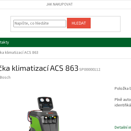
JAK NAKUPOVAT
HLEDAT
takty
čka klimatizací ACS 863
čka klimatizací ACS 863
SP00000112
Bosch
Položka 
Plně auto
identifik
Detailní 