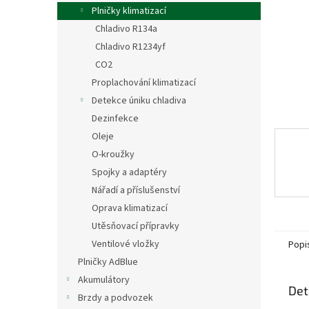
n
Plničky klimatizací
e
Chladivo R134a
l
Chladivo R1234yf
CO2
Proplachování klimatizací
Detekce úniku chladiva
Dezinfekce
Oleje
O-kroužky
Spojky a adaptéry
Nářadí a příslušenství
Oprava klimatizací
Utěsňovací přípravky
Ventilové vložky
Popi
Plničky AdBlue
Akumulátory
Det
Brzdy a podvozek