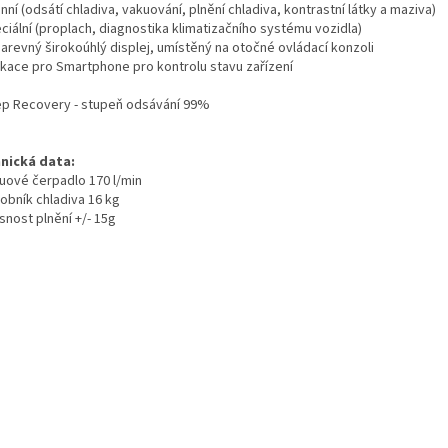
inní (odsátí chladiva, vakuování, plnění chladiva, kontrastní látky a maziva)
ciální (proplach, diagnostika klimatizačního systému vozidla)
barevný širokoúhlý displej, umístěný na otočné ovládací konzoli
likace pro Smartphone pro kontrolu stavu zařízení
ep Recovery - stupeň odsávání 99%
nická data:
kuové čerpadlo 170 l/min
obník chladiva 16 kg
snost plnění +/- 15g