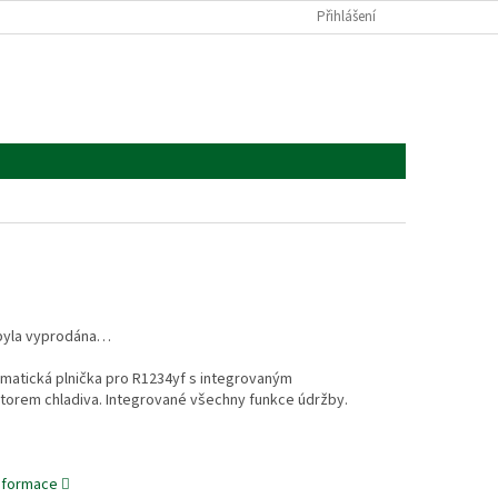
Přihlášení
byla vyprodána…
matická plnička pro R1234yf s integrovaným
átorem chladiva. Integrované všechny funkce údržby.
informace