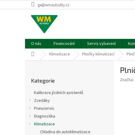
Přejít
ge@wmautodily.cz
na
obsah
O nás
Financování
Servis vybavení
Kon
Domů
Klimatizace
Plničky klimatizací
Plni
P
Plni
o
Přeskočit
s
Značka:
Kategorie
kategorie
t
r
Kalibrace jízdních asistentů
a
Zvedáky
n
Pneuservis
n
í
Diagnostika
p
Klimatizace
a
Chladiva do autoklimatizace