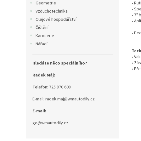
• Rut
Geometrie
• Spe
Vzduchotechnika
• 7" 
Olejové hospodářství
• Ap
Čištění
• De
Karoserie
Nářadí
Tech
• Va
• Zás
Hledáte něco speciálního?
• Pře
Radek Máj:
Telefon: 725 870 608
E-mail: radek.maj@wmautodily.cz
E-mail:
ge@wmautodily.cz