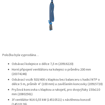
Položka byla vyprodána…
Odsávací kolejnice o délce 7,5 m (20916220)
Horní připojení ventilátoru na kolejnici o průměru 200 mm
(20374246)
Odsávací vozík 920/400 s klapkou bez balanceru s hadicí NTP o
délce 5 m, průměr 4″ (100 mm) a zavěšením koncovky (20915720)
Pryžová koncovka s klapkou a rukojetí, pro dvojvýfuky 150x110
mm (20802561)
3f ventilátor N16 0,55 kW (14510521) s nástěnnou konzolí
(14510126),