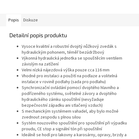
Popis
Diskuze
Detailní popis produktu
Vysoce kvalitní a robustní dvojitý nůžkový zvedák s
hydraulickým pohonem, téměř bezúdržbový
Výkonná hydraulická jednotka se spouštěcím ventilem
závislým na zatížení
Velmi nízká nájezdová výška pouze cca 116 mm
Vhodné pro instalaci a použití na podlaze a volitelná
instalace v rovině podlahy (sada pro podlahu)
Synchronizační ovládání pomocí dvojitého hlavního a
podřízeného systému, světelné závory a dvojitého
hydraulického zámku spouštění (nevyžaduje
bezpečnostní západku ani stlačený vzduch)
S mechanickým systémem vahadel, aby bylo možné
zvednout zespodu s plnou silou
Systém nouzového spouštění pro spouštění při výpadku
proudu, CE stop a signální tón při spouštění
Ideálně se hodí pro lakovny a karosárny, opravy, brzdy a