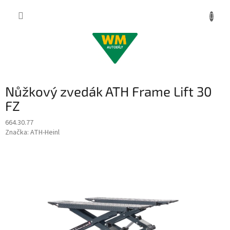
Přejít
na
obsah
Nůžkový zvedák ATH Frame Lift 30
FZ
664.30.77
Značka:
ATH-Heinl