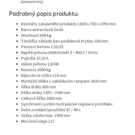
pneuservisy
Podrobný popis produktu:
Rozměry zabaleného produktu 1600 x 700 x 1090 mm
Barva antracitově šedá
Hmotnost 699 kg
Tloušťka základu bez podlahové krytiny 200 mm
Pevnost betonu C20/25
Napětí pohonu (elektrické) 3 / 400 V / 50 Hz
Pojistka 3C16 A
Výkon pohonu 2,6 kW
Nosnost 3000 kg
Nájezdová výška 116 mm
Montážní délka s nakládacími rampami 2030 mm
Šířka dráhy 600 mm
Délka dráhy 1450 - 2040 mm
Celková šířka 2000 mm
Synchronní systém hydraulické regulace protitlaku
Doba zvedání/spouštění 47 / 49 s
Výška zdvihu max. 1900 mm
Množství oleje 12 l