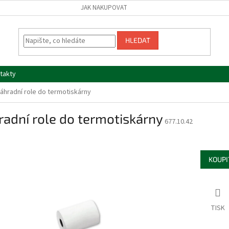
JAK NAKUPOVAT
HLEDAT
takty
áhradní role do termotiskárny
adní role do termotiskárny
677.10.42
KOUPI
TISK