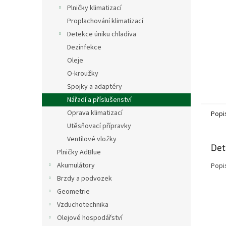
n
Plničky klimatizací
e
Proplachování klimatizací
l
Detekce úniku chladiva
Dezinfekce
Oleje
O-kroužky
Spojky a adaptéry
Nářadí a příslušenství
Oprava klimatizací
Popi
Utěsňovací přípravky
Ventilové vložky
Det
Plničky AdBlue
Akumulátory
Popi
Brzdy a podvozek
Geometrie
Vzduchotechnika
Olejové hospodářství