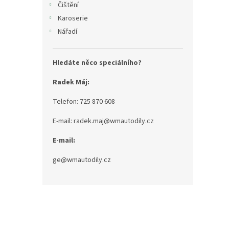
Čištění
Karoserie
Nářadí
Hledáte něco speciálního?
Radek Máj:
Telefon: 725 870 608
E-mail: radek.maj@wmautodily.cz
E-mail:
ge@wmautodily.cz
Z
á
p
a