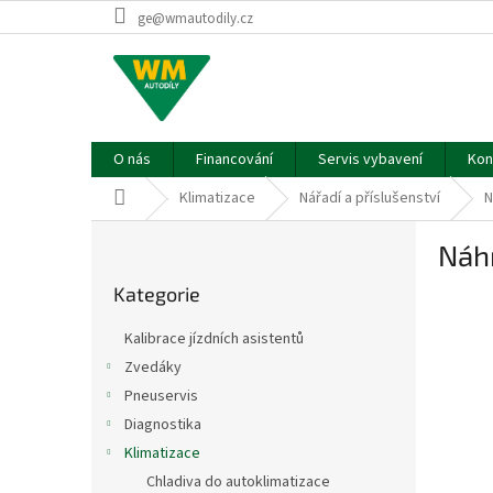
Přejít
ge@wmautodily.cz
na
obsah
O nás
Financování
Servis vybavení
Kon
Domů
Klimatizace
Nářadí a příslušenství
N
P
Náhr
o
Přeskočit
s
Kategorie
kategorie
t
r
Kalibrace jízdních asistentů
a
Zvedáky
n
Pneuservis
n
í
Diagnostika
p
Klimatizace
a
Chladiva do autoklimatizace