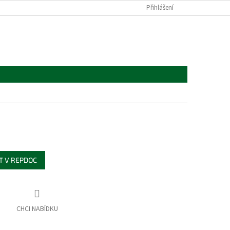
Přihlášení
T V REPDOC