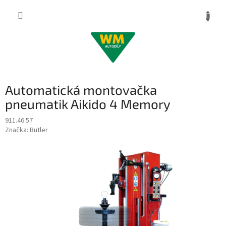
Přejít
na
obsah
Automatická montovačka
pneumatik Aikido 4 Memory
911.46.57
Značka:
Butler