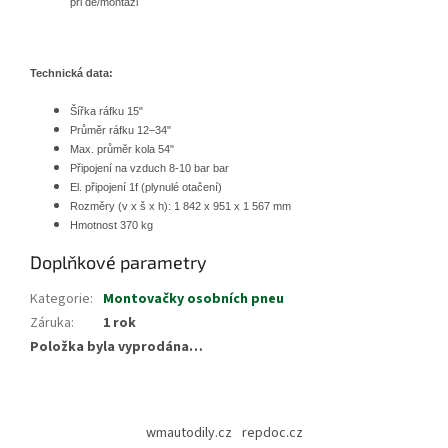
při de/montáži
Technická data:
Šířka ráfku 15"
Průměr ráfku 12–34"
Max. průměr kola 54"
Připojení na vzduch 8-10 bar bar
El. připojení 1f (plynulé otačení)
Rozměry (v x š x h): 1 842 x 951 x 1 567 mm
Hmotnost 370 kg
Doplňkové parametry
Kategorie
:
Montovačky osobních pneu
Záruka
:
1 rok
Položka byla vyprodána…
Z
á
wmautodily.cz
repdoc.cz