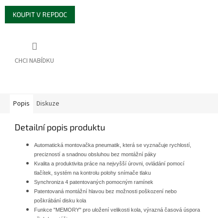
KOUPIT V REPDOC
Popis
Diskuze
Detailní popis produktu
Automatická montovačka pneumatik, která se vyznačuje rychlostí,
precizností a snadnou obsluhou bez montážní páky
Kvalita a produktivita práce na nejvyšší úrovni, ovládání pomocí
tlačítek, systém na kontrolu polohy snímače tlaku
Synchroniza 4 patentovaných pomocným ramínek
Patentovaná montážní hlavou bez možnosti poškození nebo
poškrábání disku kola
Funkce "MEMORY" pro uložení velikosti kola, výrazná časová úspora