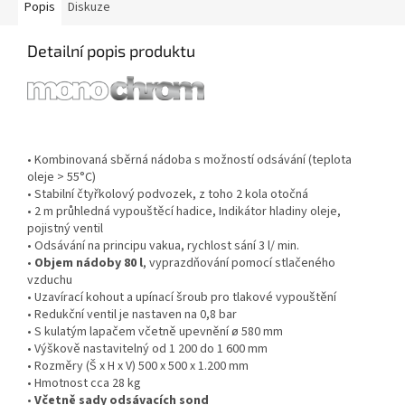
Popis
Diskuze
Detailní popis produktu
•
Kombinovaná sběrná nádoba s možností odsávání (teplota
oleje > 55°C)
•
Stabilní čtyřkolový podvozek, z toho 2 kola otočná
•
2 m průhledná vypouštěcí hadice, Indikátor hladiny oleje,
pojistný ventil
•
Odsávání na principu vakua, rychlost sání 3 l/ min.
•
Objem nádoby 80 l
, vyprazdňování pomocí stlačeného
vzduchu
•
Uzavírací kohout a upínací šroub pro tlakové vypouštění
•
Redukční ventil je nastaven na 0,8 bar
•
S kulatým lapačem včetně upevnění ø 580 mm
•
Výškově nastavitelný od 1 200 do 1 600 mm
•
Rozměry (Š x H x V) 500 x 500 x 1.200 mm
•
Hmotnost cca 28 kg
•
Včetně sady odsávacích sond