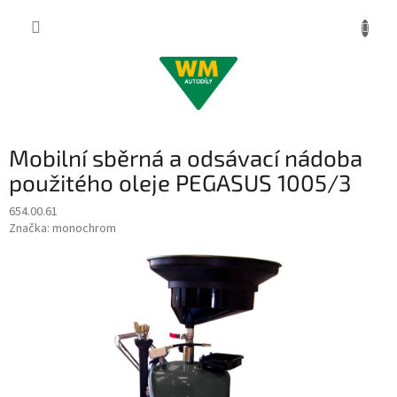
Přejít
na
obsah
Mobilní sběrná a odsávací nádoba
použitého oleje PEGASUS 1005/3
654.00.61
Značka:
monochrom