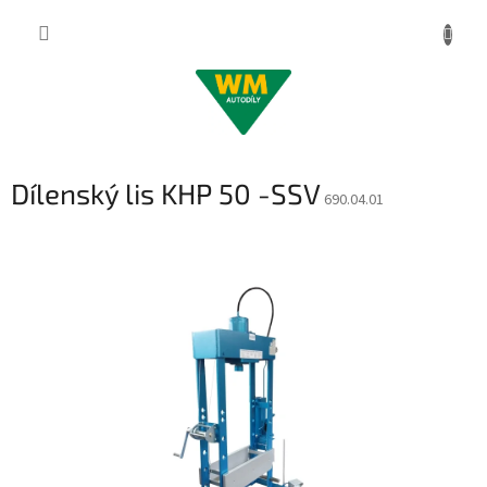
Přejít
na
obsah
Dílenský lis KHP 50 -SSV
690.04.01