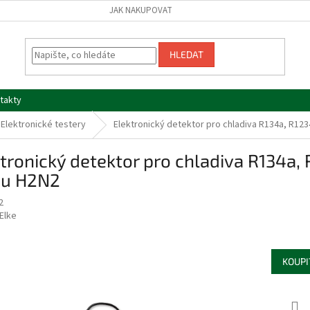
JAK NAKUPOVAT
HLEDAT
takty
Elektronické testery
Elektronický detektor pro chladiva R134a, R12
tronický detektor pro chladiva R134a,
nu H2N2
2
Elke
KOUPI