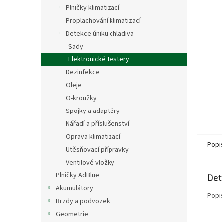
n
Plničky klimatizací
e
Proplachování klimatizací
l
Detekce úniku chladiva
Sady
Elektronické testery
Dezinfekce
Oleje
O-kroužky
Spojky a adaptéry
Nářadí a příslušenství
Oprava klimatizací
Popi
Utěsňovací přípravky
Ventilové vložky
Plničky AdBlue
Det
Akumulátory
Popi
Brzdy a podvozek
Geometrie