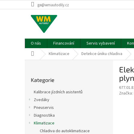
Přejít
ge@wmautodily.cz
na
obsah
O nás
Financování
Servis vybavení
Kon
Domů
Klimatizace
Detekce úniku chladiva
P
Elek
o
Přeskočit
s
ply
Kategorie
kategorie
t
677.01.8
r
Kalibrace jízdních asistentů
Značka:
a
Zvedáky
n
Pneuservis
n
í
Diagnostika
p
Klimatizace
a
Chladiva do autoklimatizace