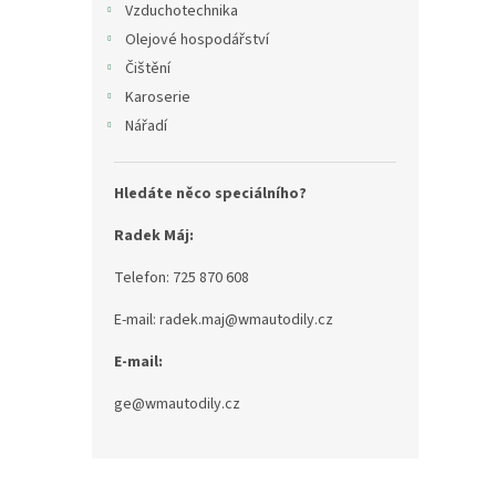
Vzduchotechnika
Olejové hospodářství
Čištění
Karoserie
Nářadí
Hledáte něco speciálního?
Radek Máj:
Telefon: 725 870 608
E-mail: radek.maj@wmautodily.cz
E-mail:
ge@wmautodily.cz
Z
á