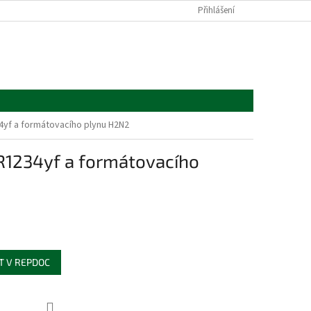
Přihlášení
34yf a formátovacího plynu H2N2
 R1234yf a formátovacího
T V REPDOC