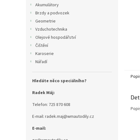
n
Akumulátory
e
Brzdy a podvozek
l
Geometrie
Vzduchotechnika
Olejové hospodářství
Čištění
Karoserie
Nářadí
Popi
Hledáte něco speciálního?
Radek Máj:
Det
Telefon: 725 870 608
Popi
E-mail: radek.maj@wmautodily.cz
E-mail: