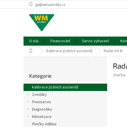
Přejít
ge@wmautodily.cz
na
obsah
O nás
Financování
Servis vybavení
Kon
Domů
Kalibrace jízdních asistentů
Radar Kit III
P
Rada
o
Přeskočit
s
Značka:
Kategorie
kategorie
t
r
Kalibrace jízdních asistentů
a
Zvedáky
n
Pneuservis
n
í
Diagnostika
p
Klimatizace
a
Plničky AdBlue