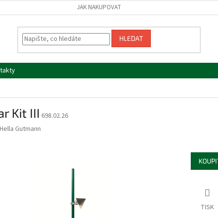
JAK NAKUPOVAT
HLEDAT
takty
r Kit III
698.02.26
Hella Gutmann
KOUPI
TISK