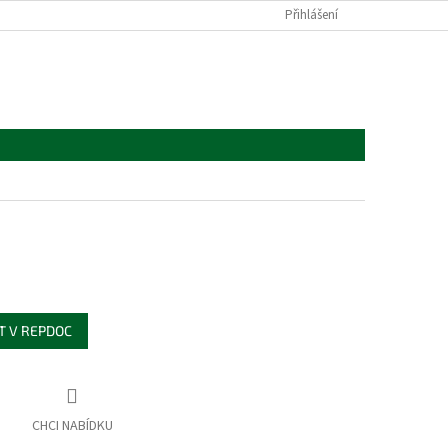
Přihlášení
T V REPDOC