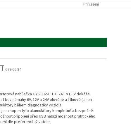
Přihlášení
NT
679.66.84
vertorová nabíječka GYSFLASH 103.24 CNT FV dokáže
vat bez námahy 6V, 12V a 24V olověné a lithiové (Li-ion i
mulátory během diagnostiky vozidla,
 je schopen tyto akumulátory kompletně a bezpečně
Možnost připojení přes USB nabízí možnost praktického
ení dle preferencí uživatele.