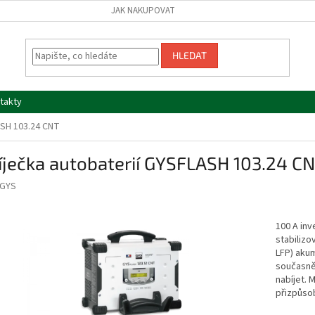
JAK NAKUPOVAT
HLEDAT
takty
ASH 103.24 CNT
íječka autobaterií GYSFLASH 103.24 C
GYS
100 A in
stabilizo
LFP) aku
současně
nabíjet. 
přizpůsob