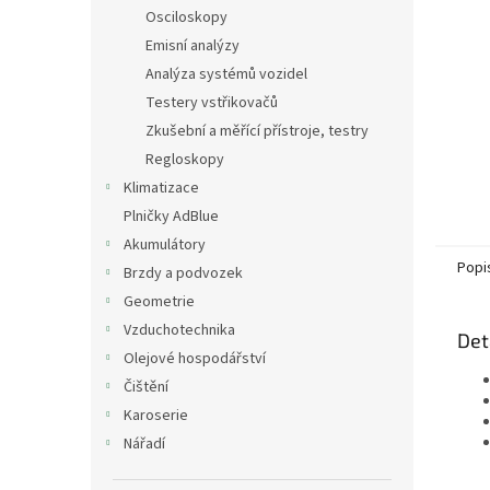
n
Osciloskopy
e
Emisní analýzy
l
Analýza systémů vozidel
Testery vstřikovačů
Zkušební a měřící přístroje, testry
Regloskopy
Klimatizace
Plničky AdBlue
Akumulátory
Popi
Brzdy a podvozek
Geometrie
Vzduchotechnika
Det
Olejové hospodářství
Čištění
Karoserie
Nářadí