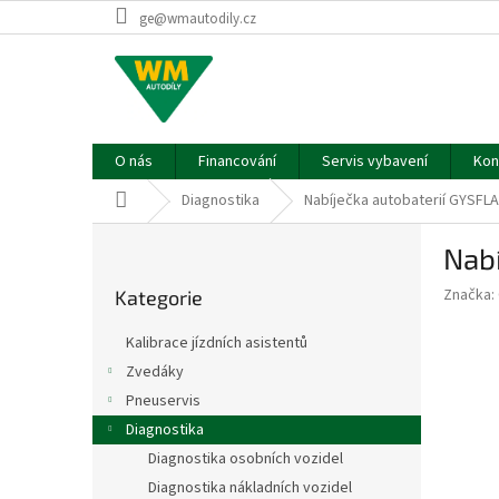
Přejít
ge@wmautodily.cz
na
obsah
O nás
Financování
Servis vybavení
Kon
Domů
Diagnostika
Nabíječka autobaterií GYSFL
P
Nab
o
Přeskočit
s
Značka:
Kategorie
kategorie
t
r
Kalibrace jízdních asistentů
a
Zvedáky
n
Pneuservis
n
í
Diagnostika
p
Diagnostika osobních vozidel
a
Diagnostika nákladních vozidel