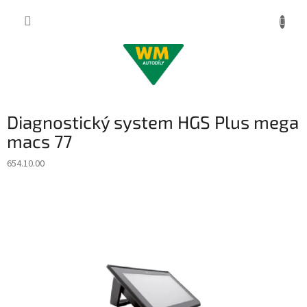
Přejít
na
obsah
Diagnostický system HGS Plus mega
macs 77
654.10.00