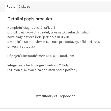
Popis
Diskuze
Detailní popis produktu
Kompletní diagnostické zařízení
pro dílnu užitkových vozidel, také na zkušebních jízdách
nová diagnostická řídicí jednotka DCU 220
s mobilním SD modulem KTS Truck pro dodávky, nákladní auta,
přívěsy a autobusy
Připojení Bluetooth® mezi DCU a SD modulem
Integrovaná technologie Bluetooth® třídy 1
ESI [tronic] aktivace za poplatek podle potřeby
Z
á
wmautodily.cz
repdoc.cz
p
a