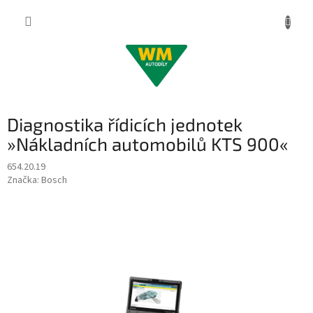
Přejít
na
obsah
Diagnostika řídicích jednotek
»Nákladních automobilů KTS 900«
654.20.19
Značka:
Bosch